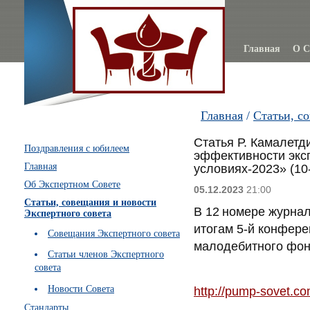
Главная
О С
Главная
/
Статьи, с
Статья Р. Камалет
Поздравления с юбилеем
эффективности экс
Главная
условиях-2023» (10
Об Экспертном Совете
05.12.2023
21:00
Статьи, совещания и новости
В 12
номере журнал
Экспертного совета
итогам 5-й конфер
Совещания Экспертного совета
малодебитного фон
Статьи членов Экспертного
совета
Новости Совета
http://pump-sovet.c
Стандарты