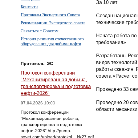
За 10 лет:
Контакты
Протоколы Экспертного Совета
Создан националь
технические треб
Рекомендации Экспертного совета
Связаться с Советом
Начата работа по
История развития отечественного
требования»
оборудования для добычи нефти
Разработаны Реко
видов технологий
Протоколы ЭС
работы скважин. Р
Протокол конференции
совета «Расчет с
"Механизированная добыча,
транспортировка и подготовка
Проведено 33 се
нефти-2026"
Проведено 20 сов
07.04.2026
10:00
области механиз
Протокол конференции
"Механизированная добыча,
транспортировка и подготовка
нефти-2026" http://pump-
sovet.com/upload/protokol__№27.pdf