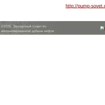
http://pump-sovet
©2026, Экспертный Совет по
механизированной добыче нефти