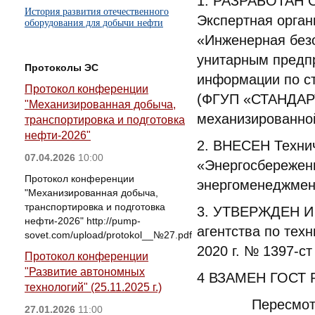
1. РАЗРАБОТАН О
История развития отечественного
Экспертная орга
оборудования для добычи нефти
«Инженерная без
унитарным предпр
Протоколы ЭС
информации по ст
Протокол конференции
(ФГУП «СТАНДАР
"Механизированная добыча,
механизированно
транспортировка и подготовка
нефти-2026"
2. ВНЕСЕН Технич
07.04.2026
10:00
«Энергосбережени
Протокол конференции
энергоменеджмен
"Механизированная добыча,
транспортировка и подготовка
3. УТВЕРЖДЕН И
нефти-2026" http://pump-
агентства по тех
sovet.com/upload/protokol__№27.pdf
2020 г. № 1397-ст
Протокол конференции
"Развитие автономных
4 ВЗАМЕН ГОСТ 
технологий" (25.11.2025 г.)
Пересмотр ста
27.01.2026
11:00